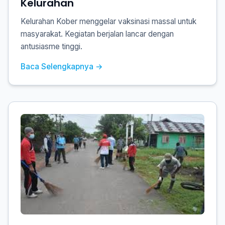
Kelurahan
Kelurahan Kober menggelar vaksinasi massal untuk
masyarakat. Kegiatan berjalan lancar dengan
antusiasme tinggi.
Baca Selengkapnya →