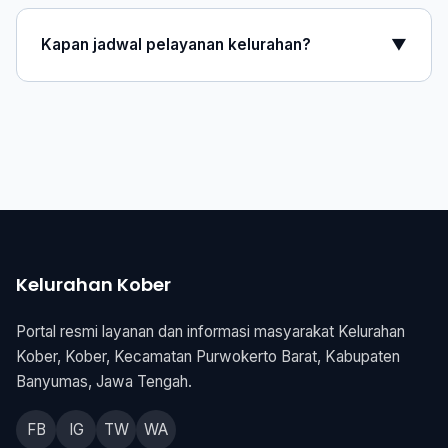
Kapan jadwal pelayanan kelurahan?
▼
Kelurahan Kober
Portal resmi layanan dan informasi masyarakat Kelurahan
Kober, Kober, Kecamatan Purwokerto Barat, Kabupaten
Banyumas, Jawa Tengah.
FB
IG
TW
WA