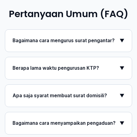
Pertanyaan Umum (FAQ)
Bagaimana cara mengurus surat pengantar?
▼
Berapa lama waktu pengurusan KTP?
▼
Apa saja syarat membuat surat domisili?
▼
Bagaimana cara menyampaikan pengaduan?
▼